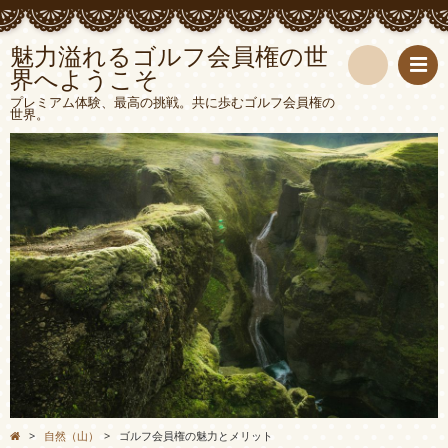
魅力溢れるゴルフ会員権の世
界へようこそ
検
プレミアム体験、最高の挑戦。共に歩むゴルフ会員権の
世界。
索
>
自然（山）
>
ゴルフ会員権の魅力とメリット