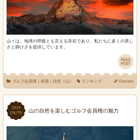
山々は、地球の呼吸とも言える存在であり、私たちに多くの美し
さと静けさを提供しています。
READ
READ
POST
POST
ゴルフ会員権
|
相場
|
自然（山）
ランキング
Gionata
2024
2024
山の自然を楽しむゴルフ会員権の魅力
09/15
09/15