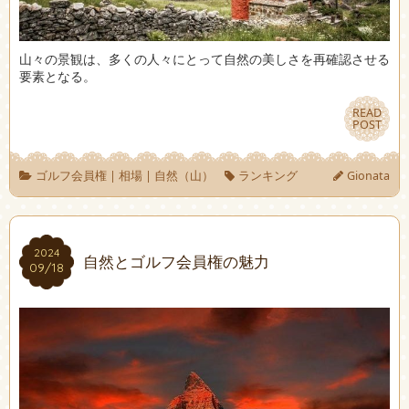
山々の景観は、多くの人々にとって自然の美しさを再確認させる
要素となる。
READ
READ
POST
POST
ゴルフ会員権
|
相場
|
自然（山）
ランキング
Gionata
2024
2024
自然とゴルフ会員権の魅力
09/18
09/18