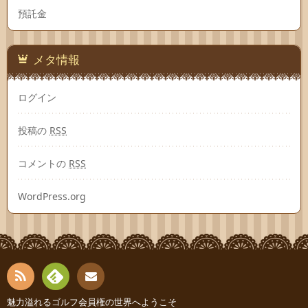
預託金
メタ情報
ログイン
投稿の
RSS
コメントの
RSS
WordPress.org
RSS
Fee
魅力溢れるゴルフ会員権の世界へようこそ
お問