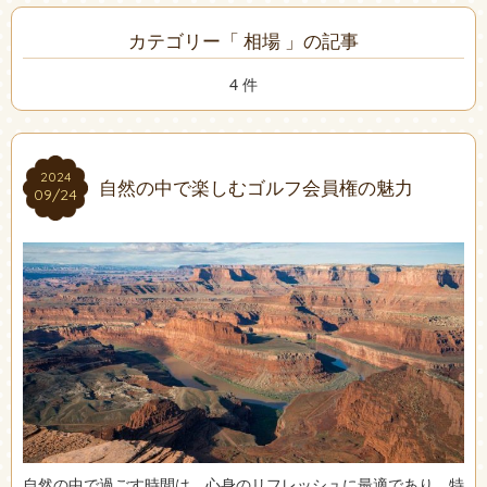
カテゴリー「 相場 」の記事
4 件
2024
2024
自然の中で楽しむゴルフ会員権の魅力
09/24
09/24
自然の中で過ごす時間は、心身のリフレッシュに最適であり、特