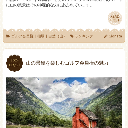
に山の風景はその神秘的な力にあふれています。
READ
READ
POST
POST
ゴルフ会員権
|
相場
|
自然（山）
ランキング
Gionata
2024
2024
山の景観を楽しむゴルフ会員権の魅力
09/21
09/21