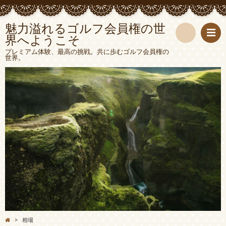
魅力溢れるゴルフ会員権の世
界へようこそ
検
プレミアム体験、最高の挑戦。共に歩むゴルフ会員権の
世界。
索
>
相場