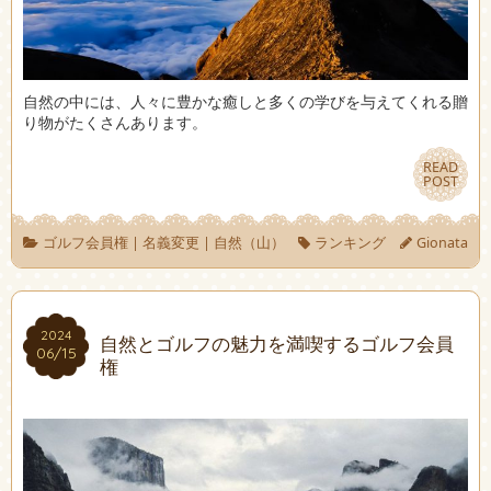
自然の中には、人々に豊かな癒しと多くの学びを与えてくれる贈
り物がたくさんあります。
READ
READ
POST
POST
ゴルフ会員権
|
名義変更
|
自然（山）
ランキング
Gionata
2024
2024
自然とゴルフの魅力を満喫するゴルフ会員
06/15
06/15
権