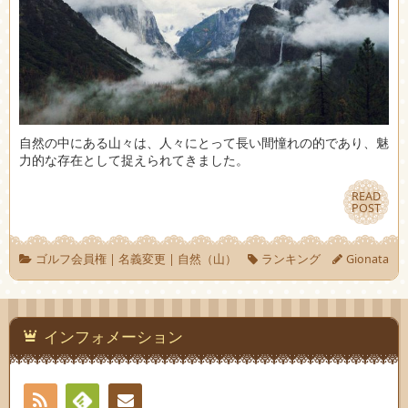
自然の中にある山々は、人々にとって長い間憧れの的であり、魅
力的な存在として捉えられてきました。
READ
READ
POST
POST
ゴルフ会員権
|
名義変更
|
自然（山）
ランキング
Gionata
インフォメーション
RSS