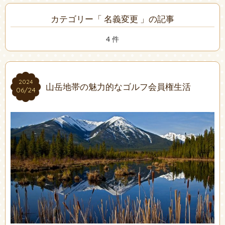
カテゴリー「 名義変更 」の記事
4 件
2024
2024
山岳地帯の魅力的なゴルフ会員権生活
06/24
06/24