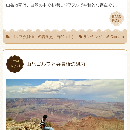
山岳地帯は、自然の中でも特にパワフルで神秘的な存在です。
READ
READ
POST
POST
ゴルフ会員権
|
名義変更
|
自然（山）
ランキング
Gionata
2024
2024
山岳ゴルフと会員権の魅力
06/21
06/21