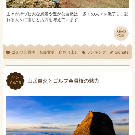
山々が持つ壮大な風景や豊かな自然は、多くの人々を魅了し、訪
れる人々に癒しと活力を与えています。
READ
READ
POST
POST
ゴルフ会員権
|
名義変更
|
自然（山）
ランキング
Gionata
2024
2024
山岳自然とゴルフ会員権の魅力
06/18
06/18