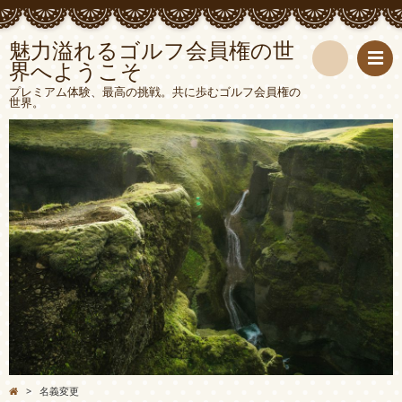
魅力溢れるゴルフ会員権の世
界へようこそ
検
プレミアム体験、最高の挑戦。共に歩むゴルフ会員権の
世界。
索
>
名義変更