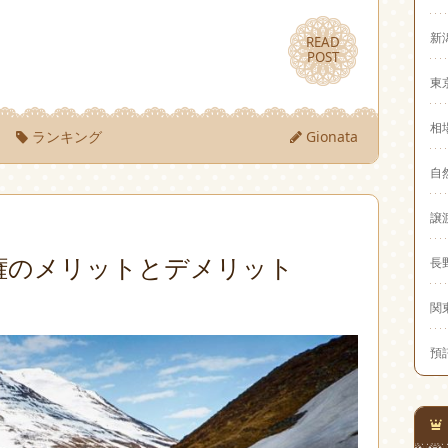
新
READ
READ
POST
POST
東
相
）
ランキング
Gionata
自
譲
権のメリットとデメリット
長
関
預