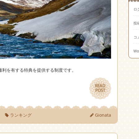
ロ
投
コ
Wo
権利を有する特典を提供する制度です。
READ
READ
POST
POST
）
ランキング
Gionata