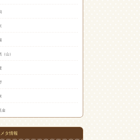
潟
京
場
然（山）
渡
野
東
託金
メタ情報