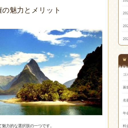
20
権の魅力とメリット
20
20
20
ゴ
募
名
年
て魅力的な選択肢の一つです。
料