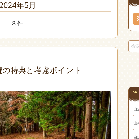
2024年5月
8 件
権の特典と考慮ポイント
自
山
自