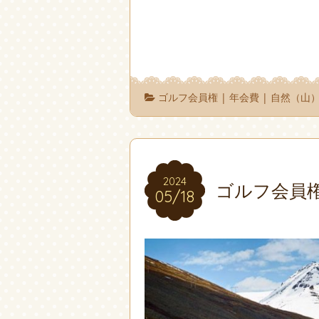
ゴルフ会員権
|
年会費
|
自然（山
2024
2024
ゴルフ会員
05/18
05/18