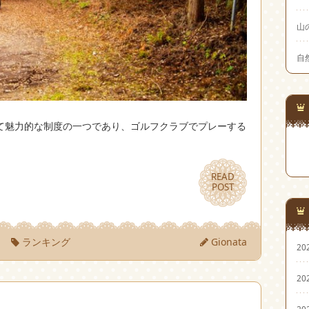
山
自
て魅力的な制度の一つであり、ゴルフクラブでプレーする
READ
READ
POST
POST
）
ランキング
Gionata
20
20