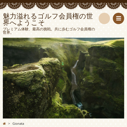
魅力溢れるゴルフ会員権の世
界へようこそ
検
プレミアム体験、最高の挑戦。共に歩むゴルフ会員権の
世界。
索
>
Gionata