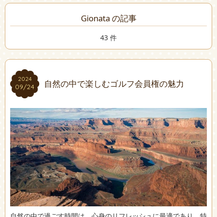
Gionata の記事
43 件
2024
2024
自然の中で楽しむゴルフ会員権の魅力
09/24
09/24
自然の中で過ごす時間は、心身のリフレッシュに最適であり、特