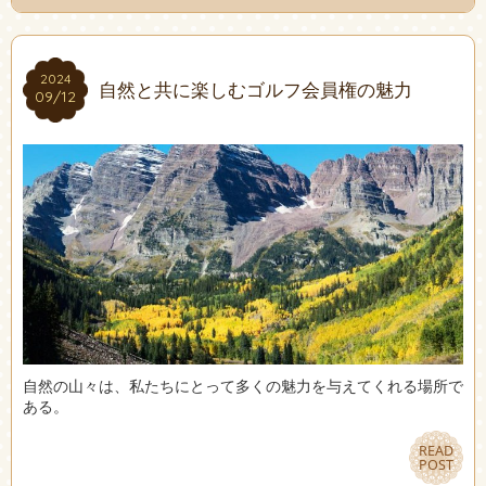
2024
2024
自然と共に楽しむゴルフ会員権の魅力
09/12
09/12
自然の山々は、私たちにとって多くの魅力を与えてくれる場所で
ある。
READ
READ
POST
POST