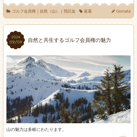
ゴルフ会員権
|
自然（山）
|
預託金
返還
Gionata
2024
2024
自然と共生するゴルフ会員権の魅力
09/09
09/09
山の魅力は多岐にわたります。