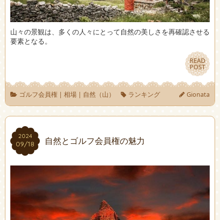
山々の景観は、多くの人々にとって自然の美しさを再確認させる
要素となる。
READ
READ
POST
POST
ゴルフ会員権
|
相場
|
自然（山）
ランキング
Gionata
2024
2024
自然とゴルフ会員権の魅力
09/18
09/18