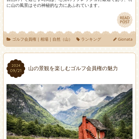
に山の風景はその神秘的な力にあふれています。
READ
READ
POST
POST
ゴルフ会員権
|
相場
|
自然（山）
ランキング
Gionata
2024
2024
山の景観を楽しむゴルフ会員権の魅力
09/21
09/21