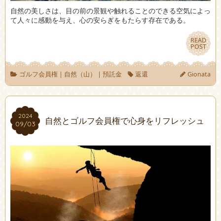
自然の美しさは、目の前の景観や触れることのできる空気によっ
て人々に感動を与え、心の安らぎをもたらす存在である。
READ
READ
POST
POST
ゴルフ会員権
|
自然（山）
|
預託金
返還
Gionata
2024
2024
自然とゴルフ会員権で心身をリフレッシュ
09/03
09/03