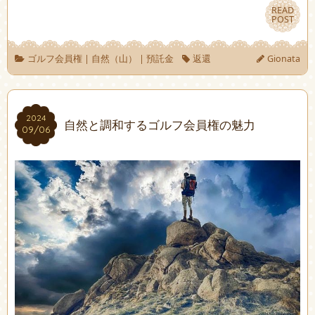
READ
READ
POST
POST
ゴルフ会員権
|
自然（山）
|
預託金
返還
Gionata
2024
2024
自然と調和するゴルフ会員権の魅力
09/06
09/06