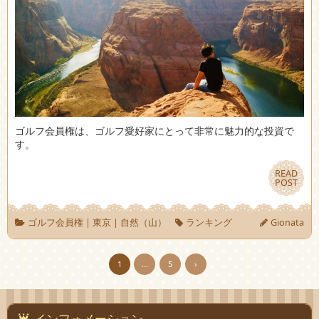
ゴルフ会員権は、ゴルフ愛好家にとって非常に魅力的な投資で
す。
READ
READ
POST
POST
ゴルフ会員権
|
東京
|
自然（山）
ランキング
Gionata
1
…
5
›
インフォメーション