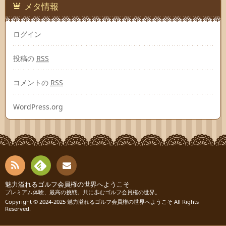
メタ情報
ログイン
投稿の
RSS
コメントの
RSS
WordPress.org
RSS
Fee
魅力溢れるゴルフ会員権の世界へようこそ
お問
プレミアム体験、最高の挑戦。共に歩むゴルフ会員権の世界。
Copyright © 2024-2025
魅力溢れるゴルフ会員権の世界へようこそ
All Rights
dly
い合
Reserved.