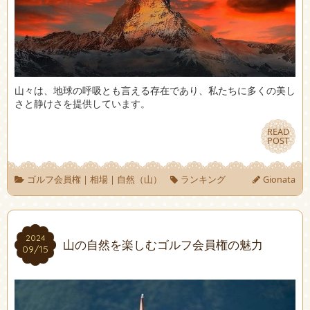
山々は、地球の呼吸とも言える存在であり、私たちに多くの美し
さと静けさを提供しています。
READ
READ
POST
POST
ゴルフ会員権
|
相場
|
自然（山）
ランキング
Gionata
2024
2024
山の自然を楽しむゴルフ会員権の魅力
09/15
09/15