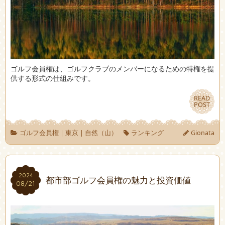
ゴルフ会員権は、ゴルフクラブのメンバーになるための特権を提
供する形式の仕組みです。
READ
READ
POST
POST
ゴルフ会員権
|
東京
|
自然（山）
ランキング
Gionata
2024
2024
都市部ゴルフ会員権の魅力と投資価値
08/21
08/21