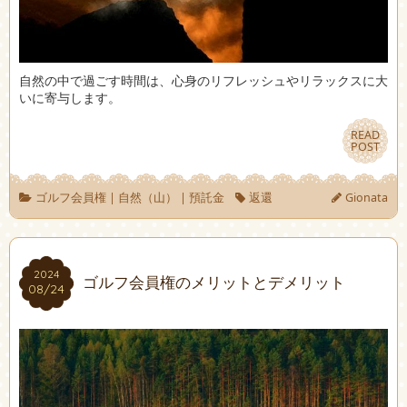
自然の中で過ごす時間は、心身のリフレッシュやリラックスに大
いに寄与します。
READ
READ
POST
POST
ゴルフ会員権
|
自然（山）
|
預託金
返還
Gionata
2024
2024
ゴルフ会員権のメリットとデメリット
08/24
08/24