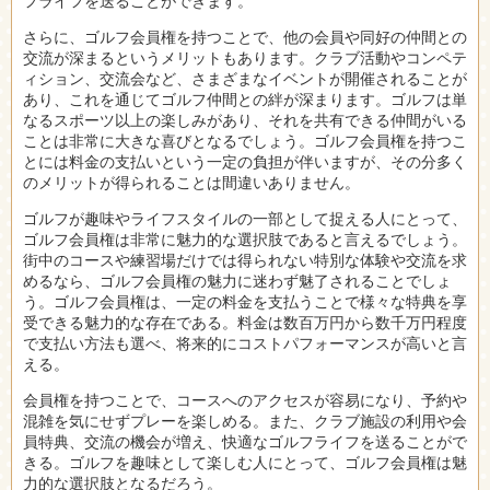
フライフを送ることができます。
さらに、ゴルフ会員権を持つことで、他の会員や同好の仲間との
交流が深まるというメリットもあります。クラブ活動やコンペテ
ィション、交流会など、さまざまなイベントが開催されることが
あり、これを通じてゴルフ仲間との絆が深まります。ゴルフは単
なるスポーツ以上の楽しみがあり、それを共有できる仲間がいる
ことは非常に大きな喜びとなるでしょう。ゴルフ会員権を持つこ
とには料金の支払いという一定の負担が伴いますが、その分多く
のメリットが得られることは間違いありません。
ゴルフが趣味やライフスタイルの一部として捉える人にとって、
ゴルフ会員権は非常に魅力的な選択肢であると言えるでしょう。
街中のコースや練習場だけでは得られない特別な体験や交流を求
めるなら、ゴルフ会員権の魅力に迷わず魅了されることでしょ
う。ゴルフ会員権は、一定の料金を支払うことで様々な特典を享
受できる魅力的な存在である。料金は数百万円から数千万円程度
で支払い方法も選べ、将来的にコストパフォーマンスが高いと言
える。
会員権を持つことで、コースへのアクセスが容易になり、予約や
混雑を気にせずプレーを楽しめる。また、クラブ施設の利用や会
員特典、交流の機会が増え、快適なゴルフライフを送ることがで
きる。ゴルフを趣味として楽しむ人にとって、ゴルフ会員権は魅
力的な選択肢となるだろう。