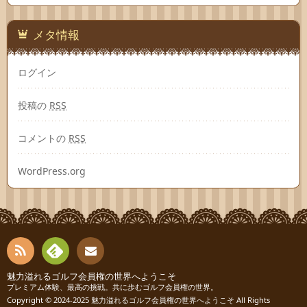
メタ情報
ログイン
投稿の
RSS
コメントの
RSS
WordPress.org
RSS
Fee
魅力溢れるゴルフ会員権の世界へようこそ
お問
プレミアム体験、最高の挑戦。共に歩むゴルフ会員権の世界。
Copyright © 2024-2025
魅力溢れるゴルフ会員権の世界へようこそ
All Rights
dly
い合