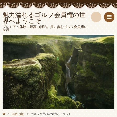
魅力溢れるゴルフ会員権の世
界へようこそ
検
プレミアム体験、最高の挑戦。共に歩むゴルフ会員権の
世界。
索
>
自然（山）
>
ゴルフ会員権の魅力とメリット