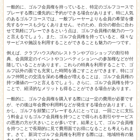
一般的に、ゴルフ会員権を持っていると、特定のゴルフコースで
プレーする際に優先的に予約ができる場合があります。特に人気
のあるゴルフコースでは、一般プレーヤーよりも会員の希望を優
先するケースも少なくありません。そのため、自分の都合に合わ
せて気軽にプレーできるという点は、ゴルフ会員権の魅力の一つ
と言えるでしょう。また、ゴルフ会員権を持っていると、様々な
サービスや施設を利用することができることも魅力の一つです。
例えば、クラブハウス内のレストランやプロショップの割引特
典、会員限定のイベントやコンペティションへの参加権などが付
随していることがあります。これらの特典を利用することで、ゴ
ルフ以外の面でも充実した時間を過ごすことができます。特にゴ
ルフ仲間との交流を深める機会が増えることは、ゴルフ会員権の
持つ価値の一つと言えるでしょう。さらに、ゴルフ会員権を持つ
ことで、経済的なメリットも得ることができる場合があります。
一般的に、ゴルフ会員権を購入する際には一定の費用が必要です
が、その後は年会費や利用料などが発生する場合があります。し
かし、ゴルフを頻繁にプレーする人にとっては、一回ごとに支払
う料金よりもゴルフ会員権を持つことで得られる割引やサービス
の恩恵の方が大きいことが多いです。結果として、ゴルフ会員権
を持つことで長期的に見て費用面でお得になることも考えられま
す。さて、新潟でゴルフ会員権を利用する際には、地域特有の魅