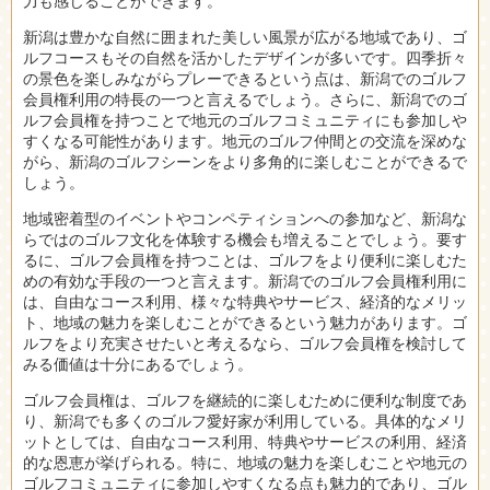
力も感じることができます。
新潟は豊かな自然に囲まれた美しい風景が広がる地域であり、ゴ
ルフコースもその自然を活かしたデザインが多いです。四季折々
の景色を楽しみながらプレーできるという点は、新潟でのゴルフ
会員権利用の特長の一つと言えるでしょう。さらに、新潟でのゴ
ルフ会員権を持つことで地元のゴルフコミュニティにも参加しや
すくなる可能性があります。地元のゴルフ仲間との交流を深めな
がら、新潟のゴルフシーンをより多角的に楽しむことができるで
しょう。
地域密着型のイベントやコンペティションへの参加など、新潟な
らではのゴルフ文化を体験する機会も増えることでしょう。要す
るに、ゴルフ会員権を持つことは、ゴルフをより便利に楽しむた
めの有効な手段の一つと言えます。新潟でのゴルフ会員権利用に
は、自由なコース利用、様々な特典やサービス、経済的なメリッ
ト、地域の魅力を楽しむことができるという魅力があります。ゴ
ルフをより充実させたいと考えるなら、ゴルフ会員権を検討して
みる価値は十分にあるでしょう。
ゴルフ会員権は、ゴルフを継続的に楽しむために便利な制度であ
り、新潟でも多くのゴルフ愛好家が利用している。具体的なメリ
ットとしては、自由なコース利用、特典やサービスの利用、経済
的な恩恵が挙げられる。特に、地域の魅力を楽しむことや地元の
ゴルフコミュニティに参加しやすくなる点も魅力的であり、ゴル