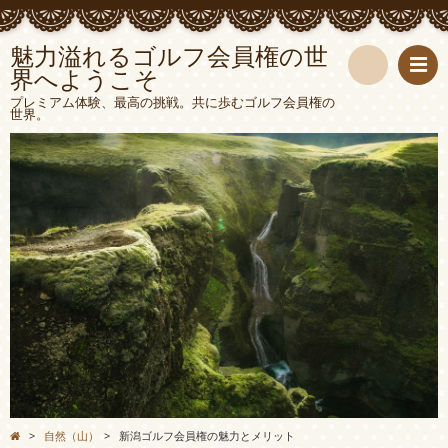
魅力溢れるゴルフ会員権の世
界へようこそ
検
プレミアム体験、最高の挑戦。共に歩むゴルフ会員権の
世界。
索
>
自然（山）
>
新潟ゴルフ会員権の魅力とメリット