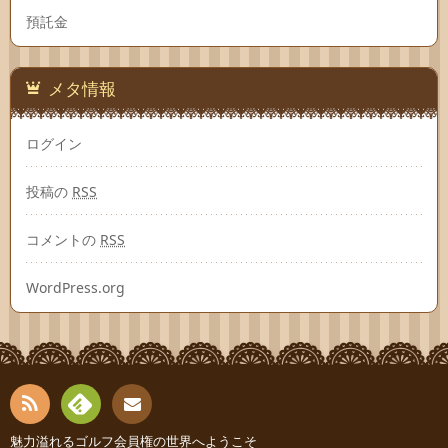
預託金
メタ情報
ログイン
投稿の
RSS
コメントの
RSS
WordPress.org
RSS
Fee
魅力溢れるゴルフ会員権の世界へようこそ
お問