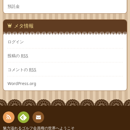
預託金
メタ情報
ログイン
投稿の
RSS
コメントの
RSS
WordPress.org
RSS
Fee
魅力溢れるゴルフ会員権の世界へようこそ
お問