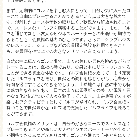
トは多岐に渡ります。
まず、定期的にゴルフを楽しむ人にとって、自分が気に入ったコ
ースで自由にプレーすることができるという点は大きな魅力で
す。混雑したコースや予約の取りにくい状況から解放されること
で、ストレスなくゴルフを満喫することができます。また、ゴル
フを通じて新しい友人やビジネスパートナーとの出会いが期待で
きることも、会員権の魅力のひとつです。さらに、クラブハウス
やレストラン、ショップなどの会員限定施設を利用できること
も、会員権を持つ上での大きなメリットと言えるでしょう。
自然の中に広がるゴルフ場で、山々の美しい景色を眺めながらプ
レーすることは、至福の時であり、心身ともにリフレッシュする
ことができる貴重な体験です。ゴルフ会員権を通じて、より充実
したゴルフライフを送り、自然との調和を感じながら、心豊かな
時間を過ごすことができるでしょう。山岳地帯は自然の中でも特
に魅力的な存在であり、日本の山々は四季折々の美しい風景と豊
かな文化と結びついて人々を魅了しています。山岳地帯で人々が
楽しむアクティビティとしてゴルフが挙げられ、ゴルフ会員権を
持つことで自然豊かなゴルフ場で充実したゴルフライフを送るこ
とができます。
ゴルフ会員権のメリットは、自分の好きなコースでストレスなく
プレーできることや新しい友人やビジネスパートナーとの出会い
が期待できる点などがあります。ゴルフを通じて心身ともにリフ