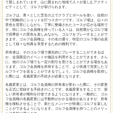
て親しまれています。山に囲まれた地域で人々が楽しむアクティ
ビティとして、ゴルフが挙げられます。
ゴルフは、青々とした芝生の上でクラブとボールを使い、自然の
中で戦略的にショットを打つスポーツです。ゴルフ場は、山々の
景色を背景にしながら、丁寧に整備されたコースが広がる場所で
す。特にゴルフ会員権を持っている人々は、自然豊かなゴルフ場
で四季折々の景色を楽しみながら、ゴルフをプレーすることがで
きます。ゴルフ会員権は、その名の通り、特定のゴルフ場の会員
として様々な特典を享受するための権利です。
所有者は、そのゴルフ場で優先的にプレーすることができるほ
か、会員限定のイベントや施設を利用することができます。さら
に、他のゴルフ場でも一定の割引を受けることができる場合もあ
ります。ゴルフ会員権を所有することで、より快適で充実したゴ
ルフライフを送ることができるでしょう。ゴルフ会員権を取得し
た際には、名義変更の手続きが必要となります。
名義変更とは、ゴルフ会員権の所有者が変わった際に、その変更
を正式に登録する手続きのことです。名義変更をすることで、新
しい所有者が権利を行使できるようになります。一般的に、ゴル
フ会員権の名義変更には手数料がかかる場合がありますが、所有
権を移転させることで、新たなメンバーが快適にゴルフを楽しむ
ことができるようになります。ゴルフ会員権を持つことのメリッ