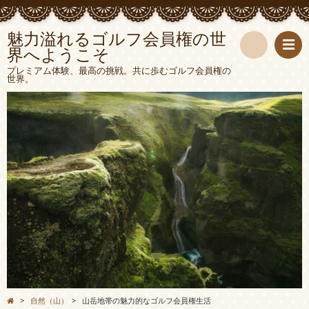
魅力溢れるゴルフ会員権の世
界へようこそ
検
プレミアム体験、最高の挑戦。共に歩むゴルフ会員権の
世界。
索
>
自然（山）
>
山岳地帯の魅力的なゴルフ会員権生活