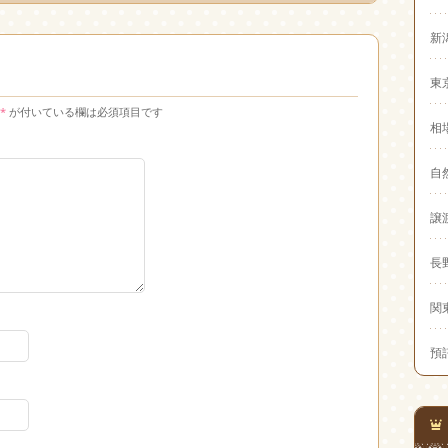
新
東
*
が付いている欄は必須項目です
相
自
譲
長
関
預