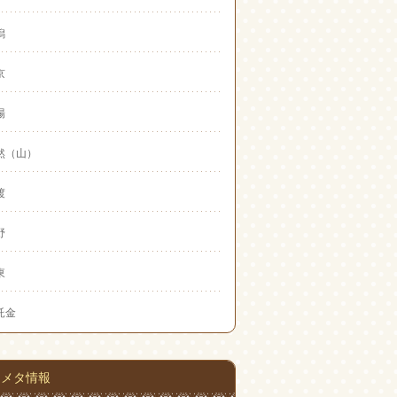
潟
京
場
然（山）
渡
野
東
託金
メタ情報