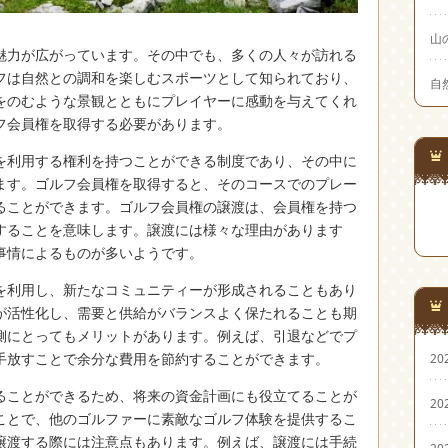
山
魅力が広がっています。
その中でも、多くの人々が訪れる
フは自然との調和を楽しむスポーツとして知られており、
自
をのむような景観とともにプレイヤーに感動を与えてくれ
フ会員権を取得する必要があります。
を利用する権利を持つことができる制度であり、その中に
ます。ゴルフ会員権を取得すると、そのコースでのプレー
ることができます。ゴルフ会員権の譲渡は、会員権を持つ
することを意味します。譲渡には様々な理由があります
事情によるものが多いようです。
を利用し、新たなコミュニティーが形成されることもあり
が活性化し、需要と供給がバランスよく保たれることも期
側にとってもメリットがあります。例えば、引退などでプ
手放すことで余分な費用を節約することができます。
20
ることができるため、将来の資金計画にも役立てることが
20
ことで、他のゴルファーに素敵なゴルフ体験を提供するこ
譲渡する際には注意点もあります。例えば、譲渡には手続