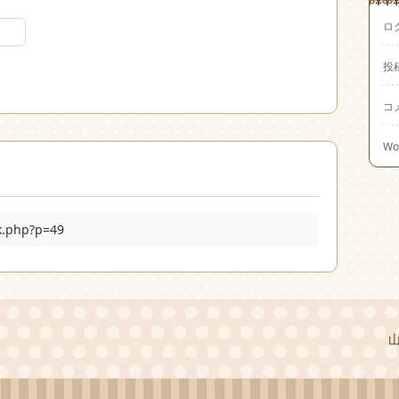
ロ
投
コ
Wo
ck.php?p=49