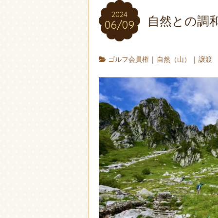
2024
自然との調
06/09
ゴルフ会員権
|
自然（山）
|
譲渡