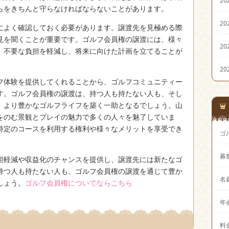
20
らをきちんと守らなければならないことがあります。
20
によく確認しておく必要があります。譲渡先を見極める際
見を聞くことが重要です。ゴルフ会員権の譲渡には、様々
20
、不要な負担を軽減し、将来に向けた計画を立てることが
20
フ体験を提供してくれることから、ゴルフコミュニティー
す。ゴルフ会員権の譲渡は、持つ人も持たない人も、そし
、より豊かなゴルフライフを築く一助となるでしょう。山
をのむ景観とプレイの魅力で多くの人々を魅了していま
特定のコースを利用する権利や様々なメリットを享受でき
ゴ
募
担軽減や収益化のチャンスを提供し、譲渡先には新たなゴ
持つ人も持たない人も、ゴルフ会員権の譲渡を通じて豊か
名
しょう。
ゴルフ会員権についてならこちら
年
料