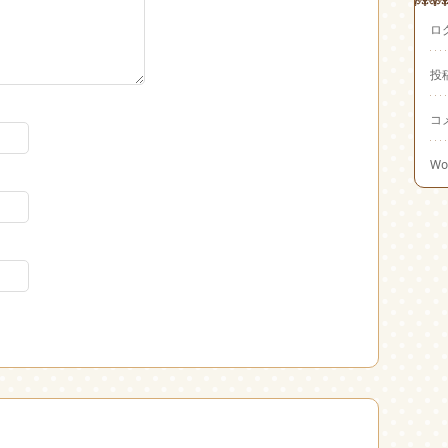
ロ
投
コ
Wo