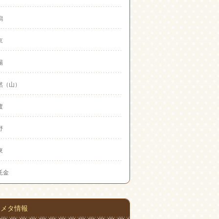
潟
京
場
然（山）
渡
野
東
託金
メタ情報