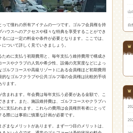
山
とって憧れの所有アイテムの一つです。
ゴルフ会員権を持
自
ブハウスへのアクセスや様々な特典を享受することができ
するには一定の料金や条件が必要となります。ここでは、
トについて詳しく見ていきましょう。
るために支払う初期費用と、毎年支払う維持費用で構成さ
コースやクラブの人気や希少性、設備の充実度などによっ
なゴルフコースや高級リゾートにある会員権ほど初期費用
般的なゴルフクラブや公共ゴルフ場の会員権は比較的手頃
あります。
が含まれます。年会費は毎年支払う必要がある金額で、こ
できます。また、施設維持費は、ゴルフコースやクラブハ
20
めに支払われます。これらの費用は会員権所有者にとって
する際には事前に慎重な計画が必要です。
20
まざまなメリットがあります。まず一つ目のメリットは、
きるという点です。通常のゴルファーは予約状況や料金、