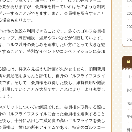
20
必要がありますが、会員権を持っていればそのような制約
プレーすることができます。また、会員権を所有すること
20
る場合もあります。
20
その他の施設を利用できることです。多くのゴルフ会員権
ショップ、練習施設、温泉やスパなどが付随しています。
20
は、ゴルフ以外の楽しみを追求したい方にとって大きな魅
有することで、特別なイベントやコンペティションに参加
る際には、将来を見据えた計画が欠かせません。初期費用
典や満足感をきちんと評価し、自身のゴルフライフスタイ
ゴ
要です。そして、会員権を取得した後も、維持費用や施設
く利用していくことが大切です。これにより、より充実し
募
しょう。
名
やメリットについての解説でした。会員権を取得する際に
身のゴルフライフスタイルに合った会員権を選択すること
年
た後も、十分に活用して満足度の高いゴルフライフを楽し
会員権は、憧れの所有アイテムであり、特定のゴルフコー
料