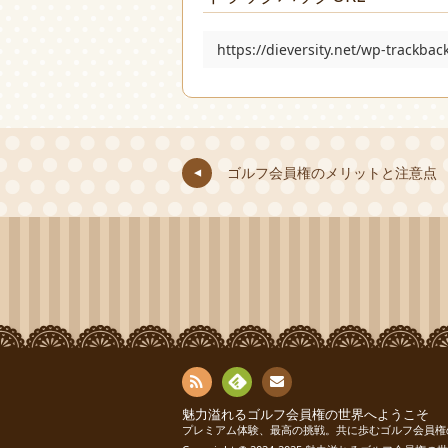
https://dieversity.net/wp-trackba
ゴルフ会員権のメリットと注意点
お問
RSS
Fee
魅力溢れるゴルフ会員権の世界へようこそ
プレミアム体験、最高の挑戦。共に歩むゴルフ会員権
い合
dly