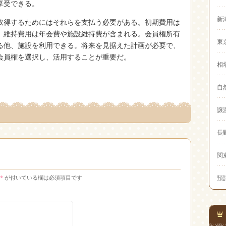
享受できる。
新
取得するためにはそれらを支払う必要がある。初期費用は
、維持費用は年会費や施設維持費が含まれる。会員権所有
東
る他、施設を利用できる。将来を見据えた計画が必要で、
会員権を選択し、活用することが重要だ。
相
自
譲
長
関
*
が付いている欄は必須項目です
預