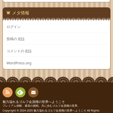
メタ情報
ログイン
投稿の
RSS
コメントの
RSS
WordPress.org
RSS
Fee
魅力溢れるゴルフ会員権の世界へようこそ
お問
プレミアム体験、最高の挑戦。共に歩むゴルフ会員権の世界。
Copyright © 2024-2025
魅力溢れるゴルフ会員権の世界へようこそ
All Rights
dly
い合