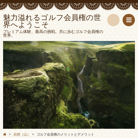
魅力溢れるゴルフ会員権の世
界へようこそ
検
プレミアム体験、最高の挑戦。共に歩むゴルフ会員権の
世界。
索
>
自然（山）
>
ゴルフ会員権のメリットとデメリット