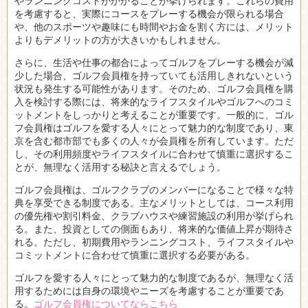
やランニングコストがかかることが挙げられます。これらの費用
を考慮すると、実際にコースをプレーする機会が限られる場合
や、他のスポーツや趣味にも時間やお金を割く方には、メリット
よりもデメリットの方が大きいかもしれません。
さらに、生活や仕事の都合によってゴルフをプレーする機会が減
少した場合、ゴルフ会員権を持っていても活用しきれないという
状況も発生する可能性があります。そのため、ゴルフ会員権を購
入を検討する際には、将来的なライフスタイルやゴルフへのコミ
ットメントをしっかりと考えることが重要です。一般的に、ゴル
フ会員権はゴルフを愛する人々にとって魅力的な制度であり、東
京を含む都市部でも多くの人々が会員権を所有しています。ただ
し、その利用頻度やライフスタイルに合わせて慎重に選択するこ
とが、無理なく活用する秘訣と言えるでしょう。
ゴルフ会員権は、ゴルフクラブのメンバーになることで様々な特
典を享受できる制度である。主なメリットとしては、コース利用
の優先権や割引料金、クラブハウスや練習施設の利用が挙げられ
る。また、投資としての側面もあり、将来的な価値上昇が期待さ
れる。ただし、初期費用やランニングコスト、ライフスタイルや
コミットメントに合わせて慎重に選択する必要がある。
ゴルフを愛する人々にとって魅力的な制度であるが、無理なく活
用するためには自身の環境やニーズを考慮することが重要であ
る。
ゴルフ会員権についてならこちら