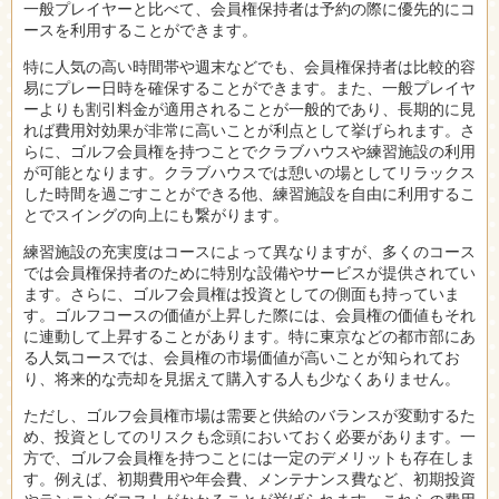
一般プレイヤーと比べて、会員権保持者は予約の際に優先的にコ
ースを利用することができます。
特に人気の高い時間帯や週末などでも、会員権保持者は比較的容
易にプレー日時を確保することができます。また、一般プレイヤ
ーよりも割引料金が適用されることが一般的であり、長期的に見
れば費用対効果が非常に高いことが利点として挙げられます。さ
らに、ゴルフ会員権を持つことでクラブハウスや練習施設の利用
が可能となります。クラブハウスでは憩いの場としてリラックス
した時間を過ごすことができる他、練習施設を自由に利用するこ
とでスイングの向上にも繋がります。
練習施設の充実度はコースによって異なりますが、多くのコース
では会員権保持者のために特別な設備やサービスが提供されてい
ます。さらに、ゴルフ会員権は投資としての側面も持っていま
す。ゴルフコースの価値が上昇した際には、会員権の価値もそれ
に連動して上昇することがあります。特に東京などの都市部にあ
る人気コースでは、会員権の市場価値が高いことが知られてお
り、将来的な売却を見据えて購入する人も少なくありません。
ただし、ゴルフ会員権市場は需要と供給のバランスが変動するた
め、投資としてのリスクも念頭においておく必要があります。一
方で、ゴルフ会員権を持つことには一定のデメリットも存在しま
す。例えば、初期費用や年会費、メンテナンス費など、初期投資